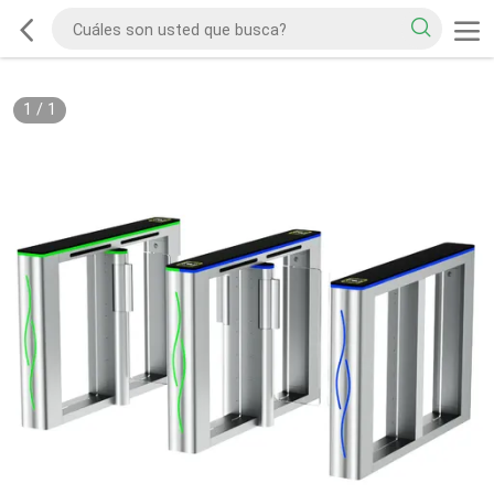
1
/
1