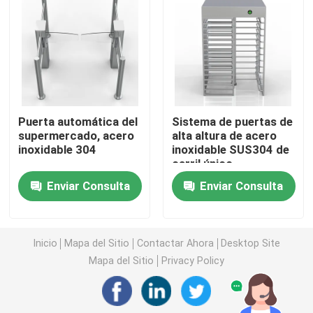
Puerta de oscilación del torniquete
Puerta del torniquete de la aleta
Puerta automática del
Sistema de puertas de
Puerta del torniquete del trípode
supermercado, acero
alta altura de acero
inoxidable 304
inoxidable SUS304 de
carril único
Torniquete de la puerta de velocidad
Enviar Consulta
Enviar Consulta
Torniquete lleno de la altura
Inicio
Mapa del Sitio
Contactar Ahora
Desktop Site
Torniquete de la puerta de desplazamiento
Mapa del Sitio
Privacy Policy
Máquina biométrica de reconocimiento facial