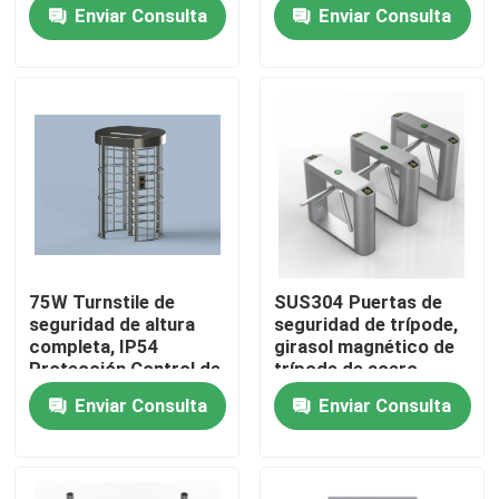
giratorias
Enviar Consulta
Enviar Consulta
automáticas 75W
Sobre nosotros
Visita a la fábrica
Control de Calidad
Contacto
75W Turnstile de
SUS304 Puertas de
seguridad de altura
seguridad de trípode,
noticias
completa, IP54
girasol magnético de
Protección Control de
trípode de acero
acceso Puerta de
inoxidable
Enviar Consulta
Enviar Consulta
turnstile
Solicitar una cotización
Puertas electrónicas del torniquete