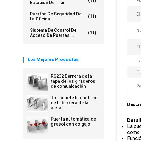
(11)
Pu
Estación De Tren
Puertas De Seguridad De
El
(11)
La Oficina
Sistema De Control De
N
(11)
Acceso De Puertas ...
El
Los Mejores Productos
T
Ti
RS232 Barrera de la
tapa de los giraderos
Re
de comunicación
Torniquete biométrico
de la barrera de la
Descri
aleta
Puerta automática de
Detal
girasol con colgajo
La pue
como 
Funció