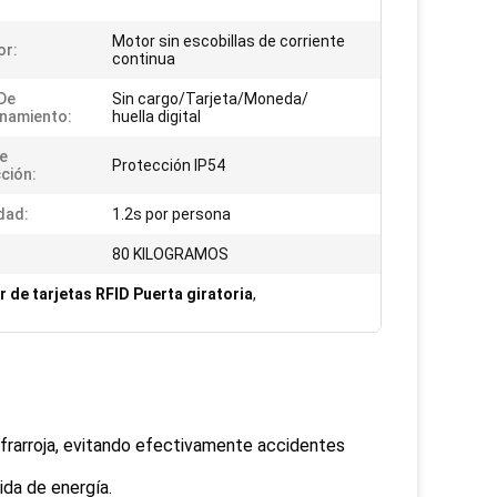
Motor sin escobillas de corriente
or:
continua
De
Sin cargo/Tarjeta/Moneda/
namiento:
huella digital
De
Protección IP54
ción:
dad:
1.2s por persona
80 KILOGRAMOS
r de tarjetas RFID Puerta giratoria
,
infrarroja, evitando efectivamente accidentes
da de energía.