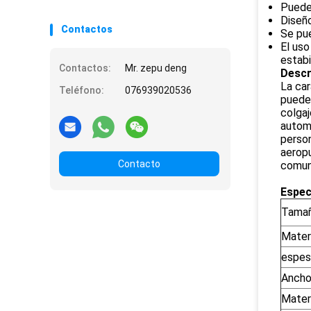
Puede 
Diseñ
Contactos
Se pue
El uso
estabi
Contactos:
Mr. zepu deng
Descr
La car
Teléfono:
076939020536
pueden
colgaj
automá
person
aeropu
Contacto
comun
Espec
Tamañ
Materi
espes
Ancho
Materi