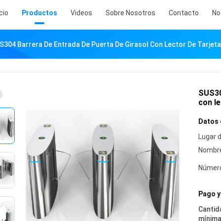
icio
Productos
Videos
Sobre Nosotros
Contacto
No
S304 Barrera De Entrada De Puerta De Girasol Con Lector De Tarjeta
SUS30
con le
Datos 
Lugar d
Nombre
Número
Pago y
Cantid
mínima