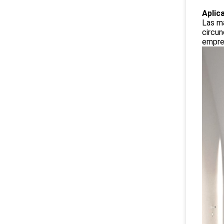
Aplic
Las m
circun
empres