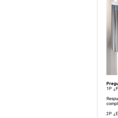
Pregu
1P: ¿
Respue
compl
2P: ¿