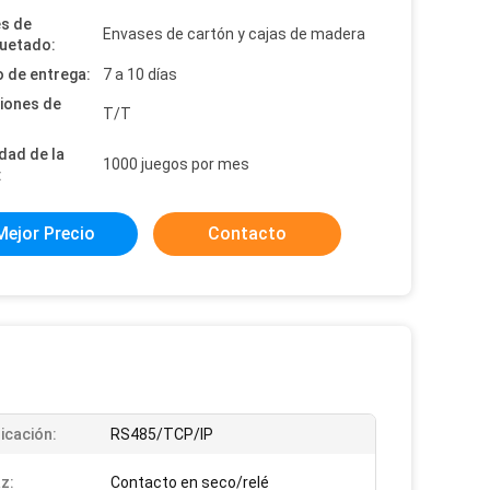
es de
Envases de cartón y cajas de madera
uetado:
 de entrega:
7 a 10 días
iones de
T/T
dad de la
1000 juegos por mes
:
Mejor Precio
Contacto
cación:
RS485/TCP/IP
az:
Contacto en seco/relé