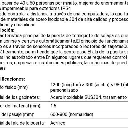
pasar de 40 a 60 personas por minuto, mejorando enormemente l
o impermeable para exteriores IP54
de controlar a distancia a través de una computadora, lo que fac
 de materiales de acero inoxidable 304 de alta calidad y proces
lidad y durabilidad.
ipción:
acterística principal de la puerta de torniquete de solapa es q
 abrirse y cerrarse automáticamente.El principio de funcionamie
o es a través de sensores incorporados o lectores de tarjetasCu
ticamente, permitiendo que la gente pase.El ala de la puerta s
al no autorizado entre.En algunos lugares que requieren contro
ertos, empresas e instituciones públicas, las máquinas de puer
es.
ificaciones:
1200 (longitud) × 300 (ancho) × 980 (a
o físico (mm):
personalizado
al de los gabinetes:
Acero inoxidable SUS304, tratamiento d
or del material (mm):
1.5
 del pasaje (mm):
600-800 (normalidad)
al del ala de la puerta:
Acrílico