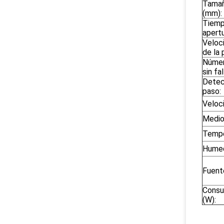
Tamañ
(mm):
Tiemp
apertu
Veloc
de la 
Númer
sin fal
Detec
paso:
Veloc
Medio 
Tempe
Humed
Fuent
Consu
(W):