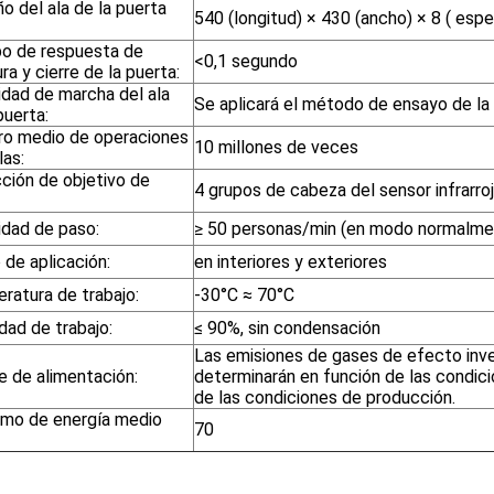
o del ala de la puerta
540 (longitud) × 430 (ancho) × 8 ( espe
o de respuesta de
<0,1 segundo
ra y cierre de la puerta:
idad de marcha del ala
Se aplicará el método de ensayo de la
puerta:
o medio de operaciones
10 millones de veces
las:
ción de objetivo de
4 grupos de cabeza del sensor infrarro
idad de paso:
≥ 50 personas/min (en modo normalme
de aplicación:
en interiores y exteriores
ratura de trabajo:
-30°C ≈ 70°C
ad de trabajo:
≤ 90%, sin condensación
Las emisiones de gases de efecto inv
e de alimentación:
determinarán en función de las condic
de las condiciones de producción.
mo de energía medio
70