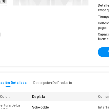
Detall
empaq
Tiempo
Condic
pago:
Capaci
fuente
ación Detallada
Descripción De Producto
 Color:
De plata
Comuni
ertura De La
Solo/doble
Interf