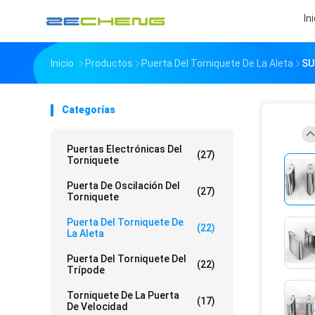
In
Inicio
Productos
Puerta Del Torniquete De La Aleta
SU
Categorías
Puertas Electrónicas Del
(27)
Torniquete
Puerta De Oscilación Del
(27)
Torniquete
Puerta Del Torniquete De
(22)
La Aleta
Puerta Del Torniquete Del
(22)
Trípode
Torniquete De La Puerta
(17)
De Velocidad