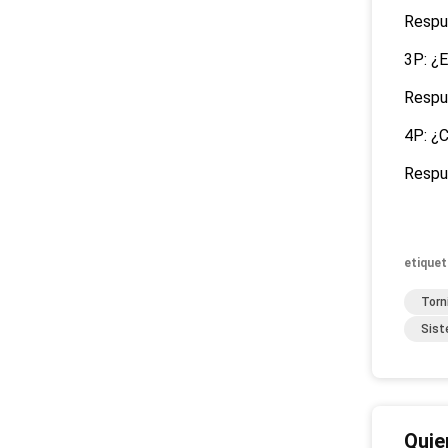
Respue
3P: ¿E
Respue
4P: ¿C
Respue
etiquet
Torn
Sist
Quie